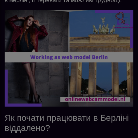
в Берліні, її переваги та можливі труднощі.
Як почати працювати в Берліні
віддалено?