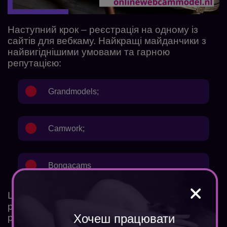
Наступний крок – реєстрація на одному із
сайтів для вебкаму. Найкращі майданчики з
найвигіднішими умовами та гарною
репутацією:
Grandmodels
;
Camwork
;
Bongacams
Це
популярні вебкам сайти
. Досвідчені моделі
рекомендують створити профіль на всіх
Хочеш працювати
ресурсах. Це дозволить залучити більше