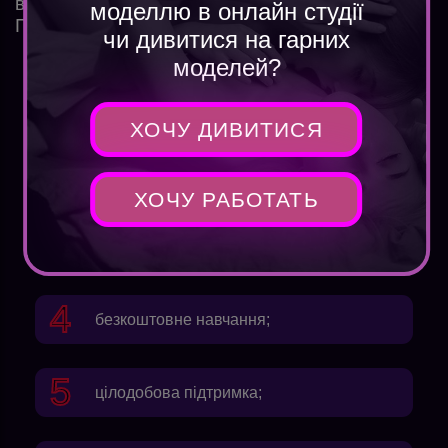
відвідувачів і швидше набути популярності.
моделлю в онлайн студії
Переваги роботи вдома:
чи дивитися на гарних
моделей?
не потрібно витрачати гроші та час на
дорогу;
ХОЧУ ДИВИТИСЯ
зручний графік;
ХОЧУ РАБОТАТЬ
місце проживання не має значення;
безкоштовне навчання;
цілодобова підтримка;