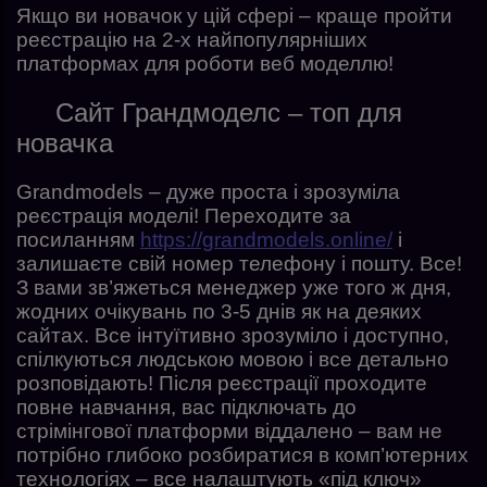
Якщо ви новачок у цій сфері – краще пройти
реєстрацію на 2-х найпопулярніших
платформах для роботи веб моделлю!
Сайт Грандмоделс – топ для
новачка
Grandmodels – дуже проста і зрозуміла
реєстрація моделі! Переходите за
посиланням
https://grandmodels.online/
і
залишаєте свій номер телефону і пошту. Все!
З вами зв’яжеться менеджер уже того ж дня,
жодних очікувань по 3-5 днів як на деяких
сайтах. Все інтуїтивно зрозуміло і доступно,
спілкуються людською мовою і все детально
розповідають! Після реєстрації проходите
повне навчання, вас підключать до
стрімінгової платформи віддалено – вам не
потрібно глибоко розбиратися в комп’ютерних
технологіях – все налаштують «під ключ»