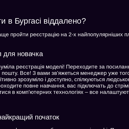
и в Бургасі віддалено?
раще пройти реєстрацію на 2-х найпопулярніших 
п для новачка
зуміла реєстрація моделі! Переходите за посила
пошту. Все! З вами зв’яжеться менеджер уже того
туїтивно зрозуміло і доступно, спілкуються людськ
роходите повне навчання, вас підключать до стрі
тися в комп’ютерних технологіях – все налаштуют
найкращий початок