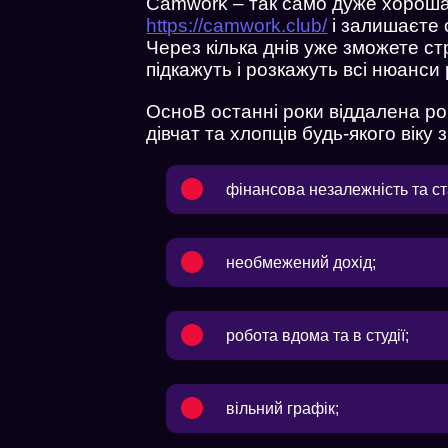
Camwork – так само дуже хороша
https://camwork.club/
і залишаєте 
Через кілька днів уже зможете стр
підкажуть і розкажуть всі нюанси
ОсноВ останні роки віддалена ро
дівчат та хлопців будь-якого віку з
фінансова незалежність та ст
необмежений дохід;
робота вдома та в студії;
вільний графік;