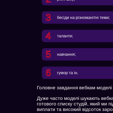
бесіди на різноманітні теми;
таланти;
навчання;
гумор та ін.
Головне завдання вебкам моделі 
Дуже часто моделі шукають вебка
готового списку студій, який ми п
виплати та високий відсоток заро