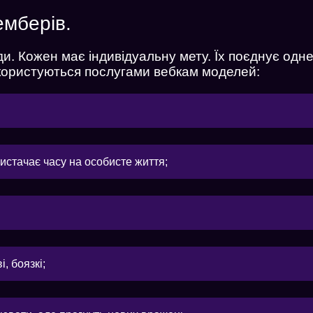
емберів.
ди. Кожен має індивідуальну мету. Їх поєднує одн
 користуються послугами вебкам моделей:
вистачає часу на особисте життя;
, боязкі;