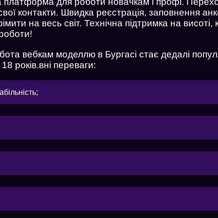
 платформа для роботи новачкам і профі. Перех
свої контакти. Швидка реєстрація, заповнення ан
імити на весь світ. Технічна підтримка на висоті,
 роботи!
бота вебкам моделлю в Бургасі стає дедалі попул
 18 років.вні переваги:
абільність;