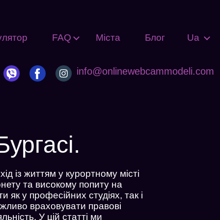
улятор
FAQ
Міста
Блог
Ua
info@onlinewebcammodeli.com
ургасі.
д із життям у курортному місті
рнету та високому попиту на
 як у професійних студіях, так і
ажливо враховувати правові
льність. У цій статті ми