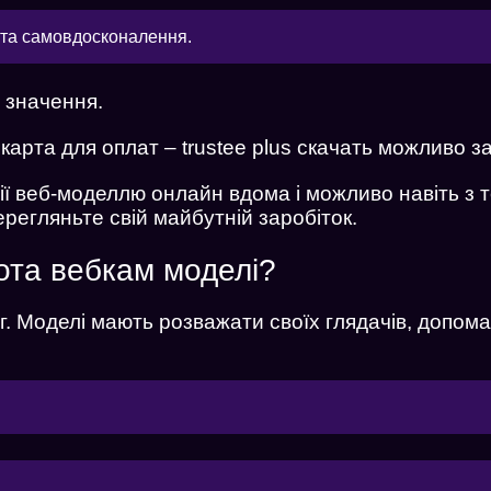
я та самовдосконалення.
ь значення.
карта для оплат – trustee plus скачать можливо з
рії веб-моделлю онлайн вдома і можливо навіть 
ерегляньте свій майбутній заробіток.
ота вебкам моделі?
. Моделі мають розважати своїх глядачів, допома
Хочеш працювати моделлю в онлайн сту
чи дивитися на гарних моделей?