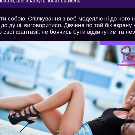
нювати, але прагнуть нових вражень.
ти собою. Спілкування з веб-моделлю ні до чого 
до душі, виговоритися. Дівчина по той бік екрану
о свої фантазії, не боячись бути відкинутим та не