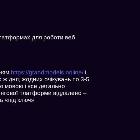
платформах для роботи веб
нням
https://grandmodels.online/
і
 ж дня, жодних очікувань по 3-5
ою мовою і все детально
мінгової платформи віддалено –
ь «під ключ»