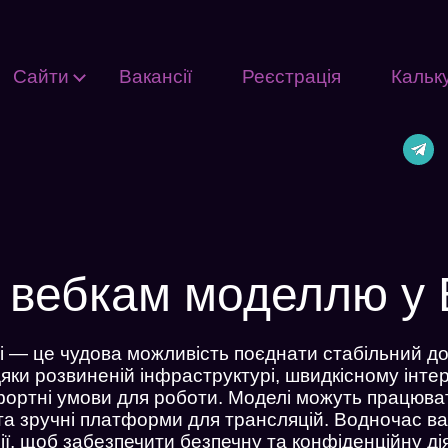
Сайти
Вакансії
Реєстрація
Кальк
 вебкам моделлю у Б
 — це чудова можливість поєднати стабільний дохі
яки розвиненій інфраструктурі, швидкісному інте
ортні умови для роботи. Моделі можуть працювати
 та зручні платформи для трансляцій. Водночас в
ії, щоб забезпечити безпечну та конфіденційну дія