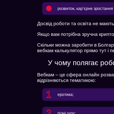
розвиток, кар’єрне зростанн
Досвід роботи та освіта не мают
Якщо вам потрібна зручна крипто
Скільки можна заробити в Болга
вебкам калькулятор прямо тут і п
У чому полягає роб
Вебкам – це сфера онлайн розваг
відрізняються тематикою:
еротика;
різні шоу;