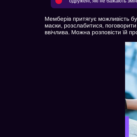
одружені, які не бажають змі
Мемберів притягує можливість бу
маски, розслабитися, поговорити 
ввічлива. Можна розповісти їй пр