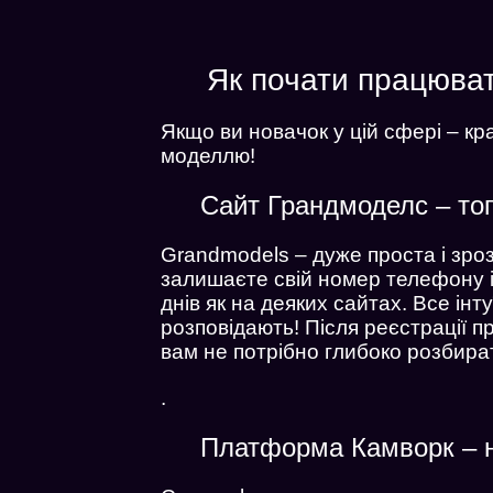
Як почати працюват
Якщо ви новачок у цій сфері – к
моделлю!
Сайт Грандмоделс – то
Grandmodels – дуже проста і зро
залишаєте свій номер телефону і 
днів як на деяких сайтах. Все ін
розповідають! Після реєстрації п
вам не потрібно глибоко розбира
.
Платформа Камворк – 