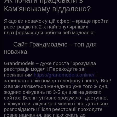
Як почати працювати в
Кам’янському віддалено?
Якщо ви новачок у цій сфері – краще пройти
реєстрацію на 2-х найпопулярніших
платформах для роботи веб моделлю!
Сайт Грандмоделс – топ для
новачка
Grandmodels – дуже проста і зрозуміла
реєстрація моделі! Переходите за
посиланням
https://grandmodels.online/
і
залишаєте свій номер телефону і пошту. Все!
З вами зв’яжеться менеджер уже того ж дня,
жодних очікувань по 3-5 днів як на деяких
сайтах. Все інтуїтивно зрозуміло і доступно,
спілкуються людською мовою і все детально
розповідають! Після реєстрації проходите
повне навчання, вас підключать до