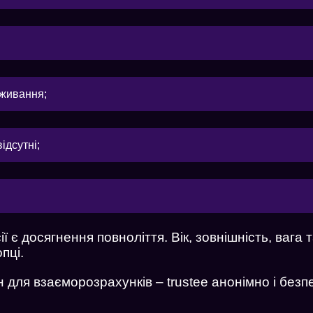
оживання;
ідсутні;
ї є досягнення повноліття. Вік, зовнішність, вага
пці.
Хочеш працювати моделлю в онлайн сту
 для взаєморозрахунків – trustee анонімно і безп
чи дивитися на гарних моделей?