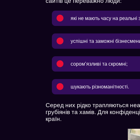
сайтів це переважно люди:
які не мають часу на реальні з
успішні та заможні бізнесмени
сором’язливі та скромні;
шукають різноманітності.
Серед них рідко трапляються неа
грубіянів та хамів. Для конфіден
країн.