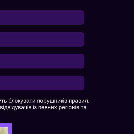
уть блокувати порушників правил,
двідувачів із певних регіонів та