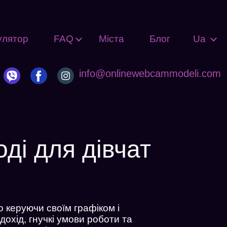
улятор
FAQ
Міста
Блог
Ua
info@onlinewebcammodeli.com
ді для дівчат
 керуючи своїм графіком і
охід, гнучкі умови роботи та