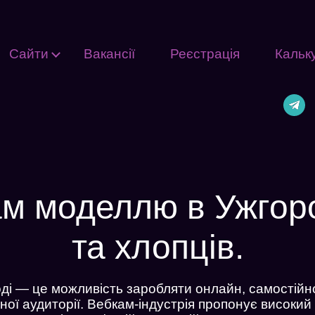
Сайти
Вакансії
Реєстрація
Кальк
м моделлю в Ужгоро
та хлопців.
і — це можливість заробляти онлайн, самостійно
ї аудиторії. Вебкам-індустрія пропонує високий д