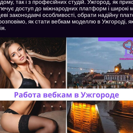
 дому, так і з професійних студій. Ужгород, як пр
печує доступ до міжнародних платформ і широкі м
еві законодавчі особливості, обрати надійну пла
 розповімо, як стати вебкам моделлю в Ужгороді, я
ія.