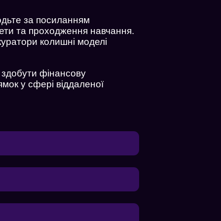
одьте за посиланням
кети та проходження навчання.
 куратори колишні моделі
і здобути фінансову
ямок у сфері віддаленої