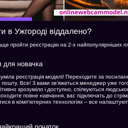
и в Ужгороді віддалено?
раще пройти реєстрацію на 2-х найпопулярніших 
п для новачка
зуміла реєстрація моделі! Переходите за посила
пошту. Все! З вами зв’яжеться менеджер уже того
туїтивно зрозуміло і доступно, спілкуються людськ
роходите повне навчання, вас підключать до стрі
тися в комп’ютерних технологіях – все налаштуют
найкращий початок