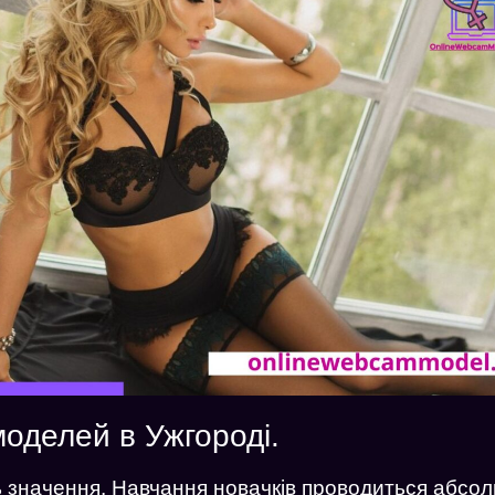
оделей в Ужгороді.
ь значення. Навчання новачків проводиться абсо