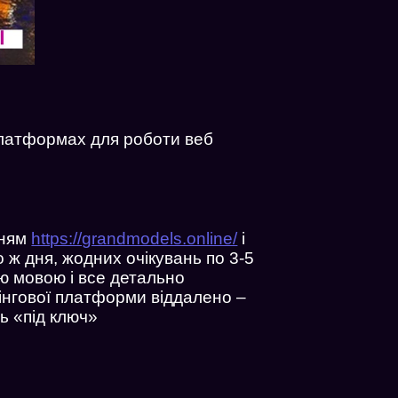
платформах для роботи веб
нням
https://grandmodels.online/
і
 ж дня, жодних очікувань по 3-5
ою мовою і все детально
мінгової платформи віддалено –
ь «під ключ»