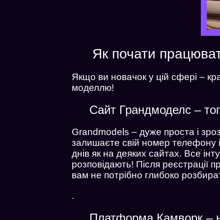
Як почати працюват
Якщо ви новачок у цій сфері – к
моделлю!
Сайт Грандмоделс – то
Grandmodels – дуже проста і зро
залишаєте свій номер телефону і 
днів як на деяких сайтах. Все ін
розповідають! Після реєстрації п
вам не потрібно глибоко розбира
.
Платформа Камворк – 