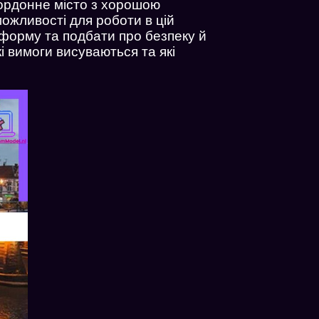
икордонне місто з хорошою
ожливості для роботи в цій
тформу та подбати про безпеку й
кі вимоги висуваються та які