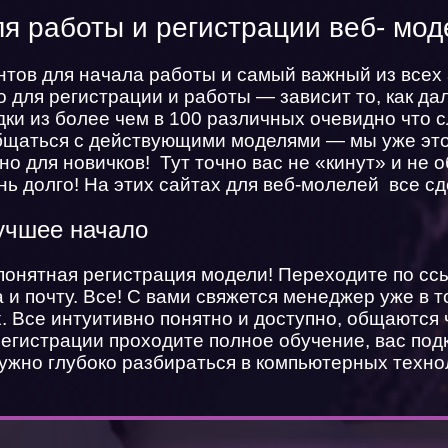
я работы и регистрации веб- мо
тов для начала работы и самый важный из всех а
 для регистрации и работы — зависит то, как да
ки из более чем в 100 различных очевидно что 
бщаться с действующими моделями — мы уже это
о для новичков! Тут точно вас не «кинут» и не
нь долго! На этих сайтах для веб-молелей все с
учшее начало
понятная регистрация модели! Переходите по с
и почту. Все! С вами свяжется менеджер уже в т
х. Все интуитивно понятно и доступно, общаются
егистрации проходите полное обучение, вас под
жно глубоко разбираться в компьютерных техно