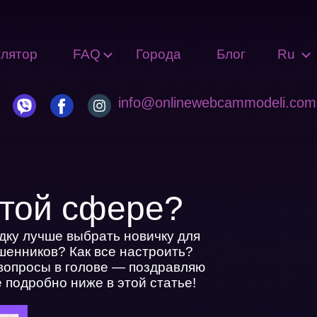
улятор
FAQ
Города
Блог
Ru
info@onlinewebcammodeli.com
этой сфере?
дку лучше выбрать новичку для
шенников? Как все настроить?
 вопросы в голове — поздравляю
подробно ниже в этой статье!