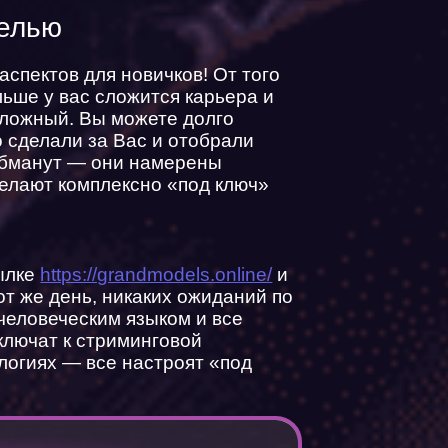
делью
спектов для новичков! От того
льше у вас сложится карьера и
сложный. Вы можете долго
 сделали за Вас и отобрали
 обманут — они намерены
делают комплексно «под ключ»
сылке
https://grandmodels.online/
и
от же день, никаких ожиданий по
 человеческим языком и все
ключат к стриминговой
логиях — все настроят «под