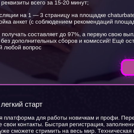
реквизиты всего за 15-20 минут;
сляции на 1 — 3 страницу на площадке chaturba
ройка анкет (с соблюдением рекомендаций площа
 получать составляет до 97%, а первую свою вы
, без дополнительных сборов и комиссий! Ещё о
ай любой вопрос
легкий старт
Хочешь работать веб моделью в онла
студии
я платформа для работы новичкам и профи. Пер
 свои контакты. Быстрая регистрация, заполнен
или смотреть на красивых веб моделей
 уже сможете стримить на весь мир. Техническая