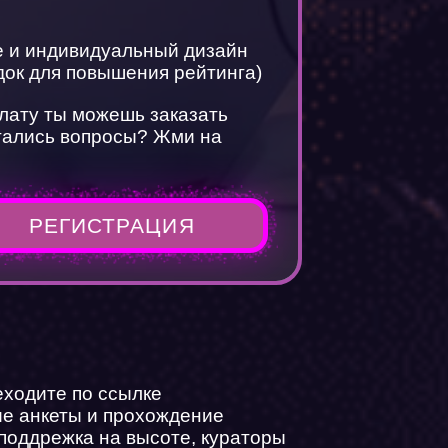
te и индивидуальный дизайн
док для повышения рейтинга)
плату ты можешь заказать
стались вопросы? Жми на
РЕГИСТРАЦИЯ
йн
еходите по ссылке
ие анкеты и прохождение
?
 поддрежка на высоте, кураторы