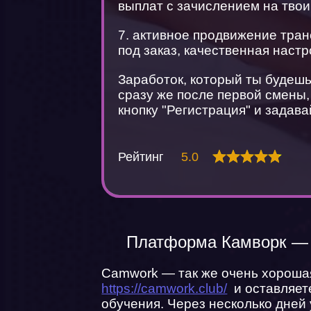
выплат с зачислением на твои 
7. активное продвижение тран
под заказ, качественная наст
Заработок, который ты будешь
сразу же после первой смены
кнопку "Регистрация" и задав
Рейтинг
5.0
Платформа Камворк — 
Camwork — так же очень хороша
https://camwork.club/
и оставляете
обучения. Через несколько дней