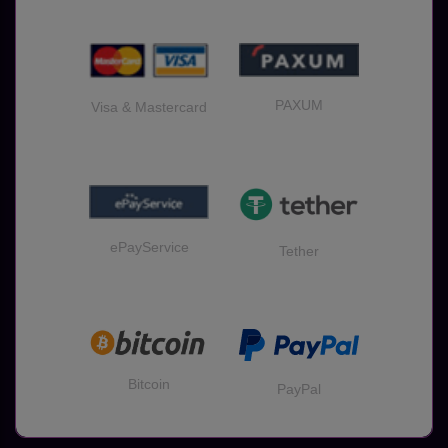
PAXUM
Visa & Mastercard
ePayService
Tether
Bitcoin
PayPal