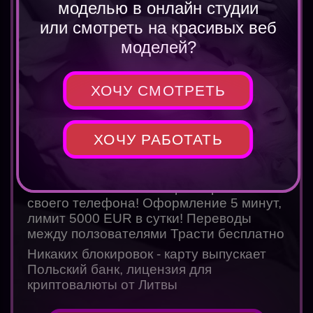
Рейтинг
5.0
моделью в онлайн студии
или смотреть на красивых веб
Оформляй криптокарту и расчитывайся
криптой за любые покупки или услуги
моделей?
прямо с телефона где есть терминал!
Если ты получаешь оплату за работу в
ХОЧУ СМОТРЕТЬ
криптовалюте USDT,USDC или биткоин,
эфир - оформляй крипто валютную
карту Трасти Плюс и забудь про
ХОЧУ РАБОТАТЬ
криптообменники. Добавляй карту в
ApplePay или GooglePay и совершай
покупки с помощью USDC или других
монет в магазинах или ресторанах со
своего телефона! Оформление 5 минут,
лимит 5000 EUR в сутки! Переводы
между ползователями Трасти бесплатно
Никаких блокировок - карту выпускает
Польский банк, лицензия для
криптовалюты от Литвы