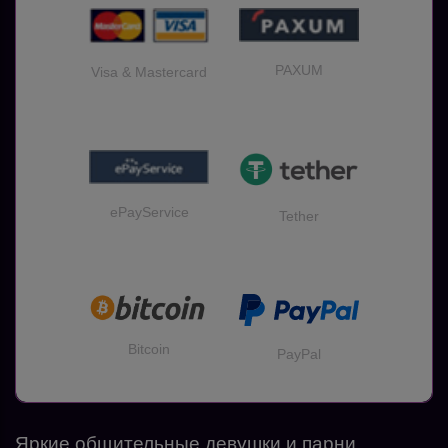
PAXUM
Visa & Mastercard
ePayService
Tether
Bitcoin
PayPal
Яркие общительные девушки и парни,