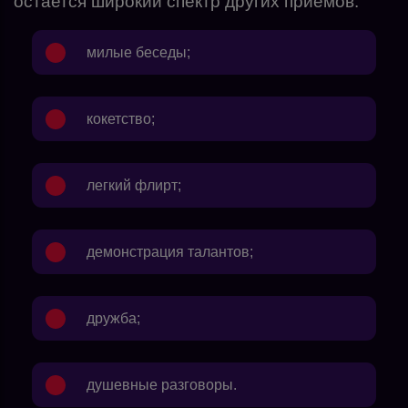
остается широкий спектр других приемов:
милые беседы;
кокетство;
легкий флирт;
демонстрация талантов;
дружба;
душевные разговоры.