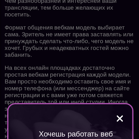
Чем разнообразней и интересней ваши
трансляции, тем больше желающих их
посетить.
Формат общения вебкам модель выбирает
сама. Зритель не имеет права заставлять или
принуждать сделать что-либо, чего модель не
хочет. Грубых и неадекватных гостей можно
забанить.
На всех онлайн площадках достаточно
простая вебкам регистрация каждой модели.
Вам просто необходимо оставить свое имя и
номер телефона (или мессенджер) на сайте
регистрации и с вами уже потом свяжется
представитель той или иной студии. Иногда
это происходит быстро, иногда может занять
несколько дней (как например с Intercam —
там перезванивают не сразу). И потом вам
уже расскажут что делать дальше — что
Хочешь работать веб
нужно для дальнейшей регистрации, какие