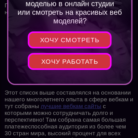
моделью в онлайн студии
Первое, что нужно сделать, создать профиль
или смотреть на красивых веб
на одном из ресурсов:
моделей?
Grandmodels
;
ХОЧУ СМОТРЕТЬ
Camwork
;
ХОЧУ РАБОТАТЬ
Bongacams
Этот список выше составлялся на основании
нашего многолетнего опыта в сфере вебкам и
тут собраны
лучшие вебкам сайты
с
которыми можно сотрудничать долго и
перспективно! Там собрана самая большая
платежеспособная аудитория из более чем
30 стран мира, высокий процент для всех