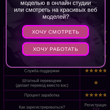
моделью в онлайн студии
или смотреть на красивых веб
моделей?
Camwork
ХОЧУ СМОТРЕТЬ
Обучение новичка
Прохождение регистрации
ХОЧУ РАБОТАТЬ
Удобство работы
(выплаты, настройка, ПК, личный
помощник)
Служба поддержки
Штатный переводчик
(делает перевод вместо вас)
Процент заработка
Регистрация
Как зарегистрироваться?
ТУТ