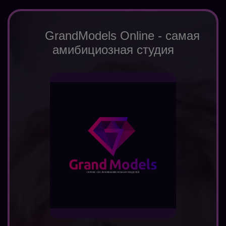
GrandModels Online - самая
амибициозная студия