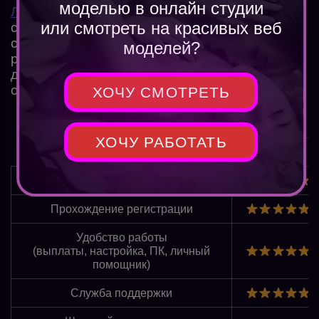
моделью в онлайн студии
Лучшие вебкам сайты
представлены тут по
или смотреть на красивых веб
ссылке или в таблице ниже, вы сможете
спокойно выбрать лучшую площадку для
моделей?
работы исходя из нашего рейтинга или
других предпочтений, пройти регистрацию и
обучение и начать зарабатывать.
ХОЧУ СМОТРЕТЬ
ХОЧУ РАБОТАТЬ
Camwork
Обучение новичка
Прохождение регистрации
Удобство работы
(выплаты, настройка, ПК, личный
помощник)
Служба поддержки