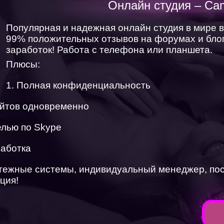
Онлайн студия – Ca
ХОЧУ СМОТРЕТЬ
Популярная и надежная онлайн студия в мире 
99% положительных отзывов на форумах и блог
заработок! Работа с телефона или планшета.
ХОЧУ РАБОТАТЬ
Плюсы:
1. Полная конфиденциальность
айтов одновременно
елью по Skype
работка
атежные системы, индивидуальный менеджер, по
ция!