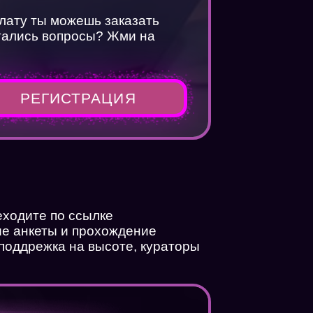
плату ты можешь заказать
стались вопросы? Жми на
РЕГИСТРАЦИЯ
еходите по ссылке
ие анкеты и прохождение
 поддрежка на высоте, кураторы
йн
?