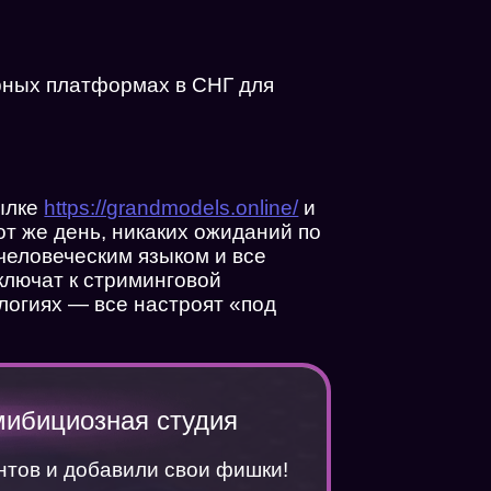
ярных платформах в СНГ для
сылке
https://grandmodels.online/
и
от же день, никаких ожиданий по
 человеческим языком и все
ключат к стриминговой
логиях — все настроят «под
мибициозная студия
тов и добавили свои фишки!