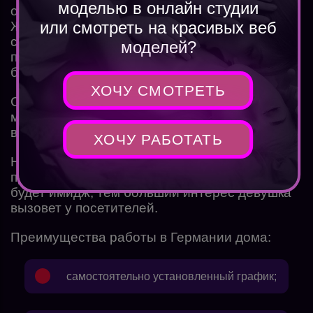
моделью в онлайн студии
отдельное помещение для работы.
или смотреть на красивых веб
Желательно создать уютную атмосферу,
стильный и современный дизайн. Никаких
моделей?
посторонних предметов или людей в кадре
быть не должно.
ХОЧУ СМОТРЕТЬ
Сколько зарабатывают вебкам онлайн
модели — можно глянуть через
калькулятор
вебкам модели тут!
ХОЧУ РАБОТАТЬ
Нужно подобрать оригинальный образ и
придумать тему для беседы. Чем необычнее
будет имидж, тем больший интерес девушка
вызовет у посетителей.
Преимущества работы в Германии дома:
самостоятельно установленный график;