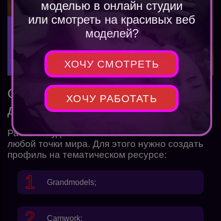
моделью в онлайн студии
или смотреть на красивых веб
моделей?
ХОЧУ СМОТРЕТЬ
Особенности занятости на
ХОЧУ РАБОТАТЬ
дому
Работать удаленно в вебкаме можно из
любой точки мира. Для этого нужно создать
профиль на тематическом ресурсе:
Grandmodels
;
Camwork
;