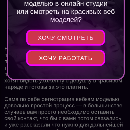
моделью в онлайн студии
учатся уверенно держаться перед
или смотреть на красивых веб
камерой;
моделей?
заводят полезные знакомства.
ХОЧУ СМОТРЕТЬ
Нередко модели выходят замуж за своих
поклонников. Успешные вебкамщицы
ХОЧУ РАБОТАТЬ
постоянно следят за собой: ходят в
тренажерный зал, делают маникюр и
педикюр, посещают косметолога. Мужчины
хотят видеть ухоженную девушку в красивом
наряде и готовы за это платить.
Сама по себе регистрация вебкам моделью
довольно простой процесс — в большинстве
случаев вам просто необходимо оставить
свой контакт, что бы с вами потом связались
и уже рассказали что нужно для дальнейшей