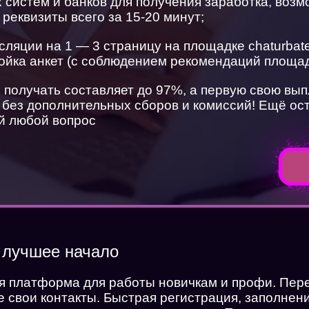
 систем и банков для получения заработка, воз
реквизиты всего за 15-20 минут;
сляции на 1 — 3 страницу на площадке chaturba
ройка анкет (с соблюдением рекомендаций площа
 получать составляет до 97%, а первую свою вы
, без дополнительных сборов и комиссий! Ещё о
ай любой вопрос
лучшее начало
Хочешь работать веб моделью в онла
студии
я платформа для работы новичкам и профи. Пер
или смотреть на красивых веб моделей
 свои контакты. Быстрая регистрация, заполнен