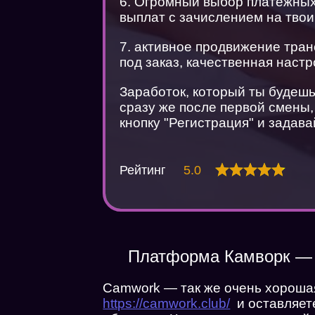
6. Огромный выбор платежных
выплат с зачислением на твои 
7. активное продвижение тран
под заказ, качественная наст
Заработок, который ты будешь
сразу же после первой смены
кнопку "Регистрация" и задав
Рейтинг
5.0
Платформа Камворк — 
Camwork — так же очень хороша
https://camwork.club/
и оставляете