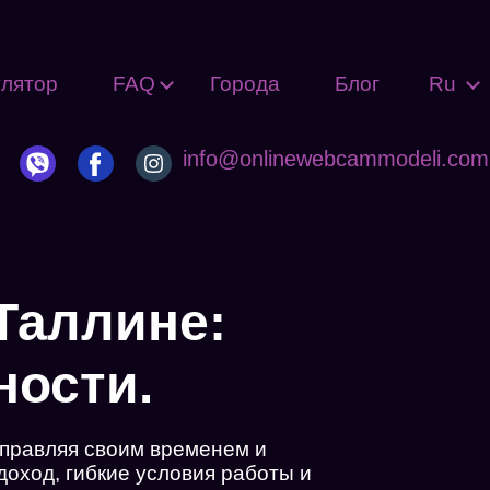
улятор
FAQ
Города
Блог
Ru
info@onlinewebcammodeli.com
Таллине:
ности.
управляя своим временем и
доход, гибкие условия работы и