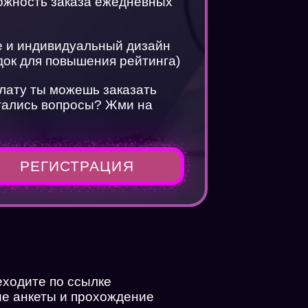
можность заказа ежедневных
te и индивидуальный дизайн
док для повышения рейтинга)
плату ты можешь заказать
стались вопросы? Жми на
РЕГИСТРАЦИЯ
йн
еходите по ссылке
?
ие анкеты и прохождение