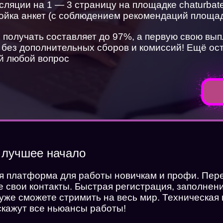
сляции на 1 — 3 страницу на площадке chaturba
ройка анкет (с соблюдением рекомендаций площа
 получать составляет до 97%, а первую свою вы
, без дополнительных сборов и комиссий! Ещё о
ай любой вопрос
лучшее начало
я платформа для работы новичкам и профи. Пер
Хочешь работать веб моделью в онла
 свои контакты. Быстрая регистрация, заполнен
студии
 уже сможете стримить на весь мир. Техническая
скажут все ньюансы работы!
или смотреть на красивых веб моделей