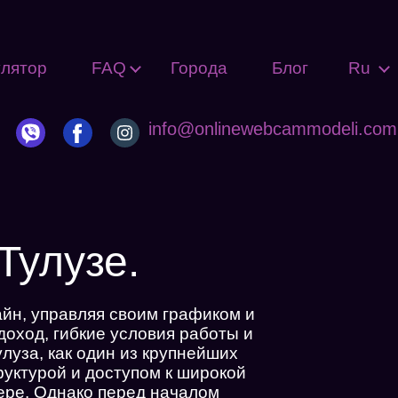
улятор
FAQ
Города
Блог
Ru
info@onlinewebcammodeli.com
Тулузе.
йн, управляя своим графиком и
доход, гибкие условия работы и
луза, как один из крупнейших
руктурой и доступом к широкой
ере. Однако перед началом