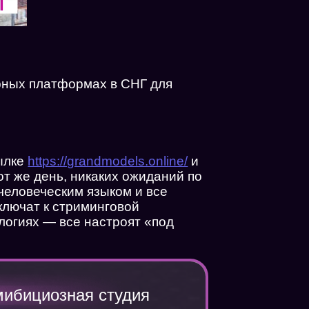
ярных платформах в СНГ для
сылке
https://grandmodels.online/
и
от же день, никаких ожиданий по
 человеческим языком и все
ключат к стриминговой
логиях — все настроят «под
мибициозная студия