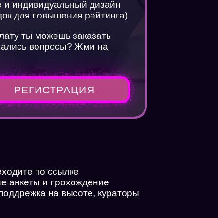
te и индивидуальный дизайн
док для повышения рейтинга)
плату ты можешь заказать
стались вопросы? Жми на
РЕГИСТРАЦИЯ
еходите по ссылке
йн
ие анкеты и прохождение
 поддрежка на высоте, кураторы
?