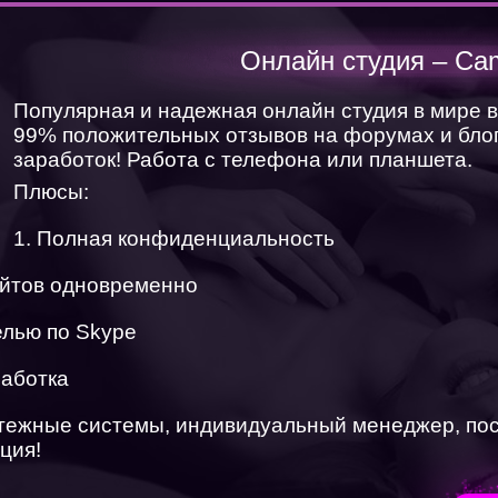
ХОЧУ СМОТРЕТЬ
Онлайн студия – Ca
Популярная и надежная онлайн студия в мире 
ХОЧУ РАБОТАТЬ
99% положительных отзывов на форумах и блог
заработок! Работа с телефона или планшета.
Плюсы:
1. Полная конфиденциальность
айтов одновременно
елью по Skype
работка
атежные системы, индивидуальный менеджер, по
ция!