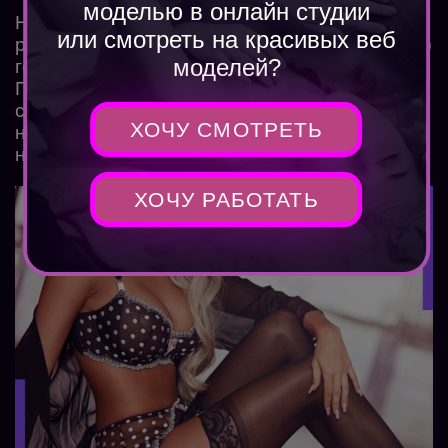
моделью в онлайн студии
Новеньким моделям оказывается помощь в
или смотреть на красивых веб
раскрутке профиля. Персональный менеджер
моделей?
готов ответить на любые вопросы.
Проводится онлайн обучение, лекции,
семинары и тренинги. В случае
ХОЧУ СМОТРЕТЬ
необходимости технические специалисты
настроят оборудование удаленно.
ХОЧУ РАБОТАТЬ