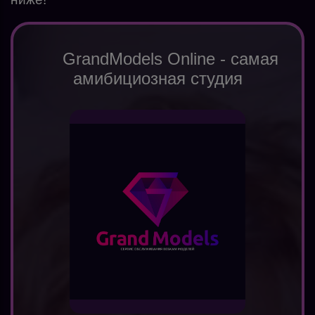
GrandModels Online - самая
амибициозная студия