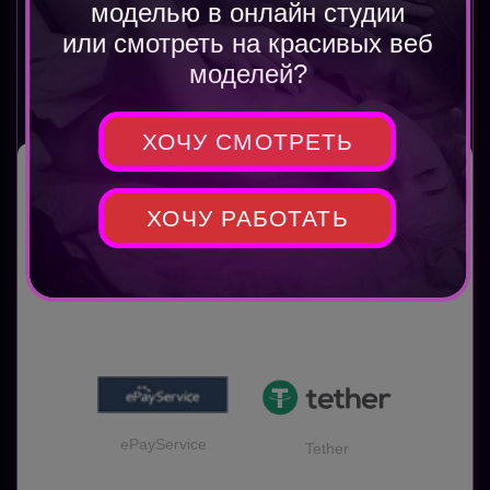
моделью в онлайн студии
задержек 2 раза в месяц от 10$.
Можно заказывать досрочные
или смотреть на красивых веб
выплаты.
моделей?
ХОЧУ СМОТРЕТЬ
ХОЧУ РАБОТАТЬ
PAXUM
Visa & Mastercard
ePayService
Tether