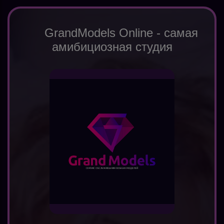
GrandModels Online - самая
амибициозная студия