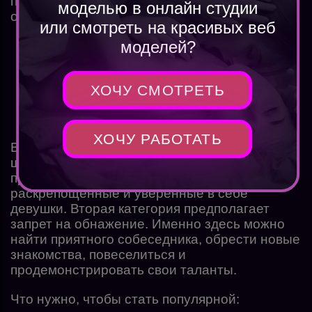
проходить общение. Это позволит
моделью в онлайн студии
отфильтровать посетителей:
или смотреть на красивых веб
моделей?
«эротика»;
ХОЧУ СМОТРЕТЬ
«флирт».
ХОЧУ РАБОТАТЬ
В первом случае никаких ограничений для
шоу нет. Общение чаще всего происходит в
привате. Данный блок выбирают
раскрепощенные и уверенные в себе
девушки. Вторая категория предполагает
запрет на обнажение. Именно здесь можно
найти приятного собеседника, обрести новые
знакомства, повеселиться и
продемонстрировать свои таланты.
Что нужно, чтобы стать популярной: